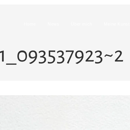
Home
News
Über mich
Meine Kunst
1_093537923~2