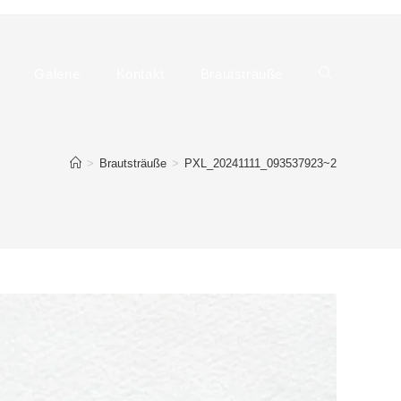
Galerie
Kontakt
Brautsträuße
Website-
>
Brautsträuße
>
PXL_20241111_093537923~2
Suche
umschalten