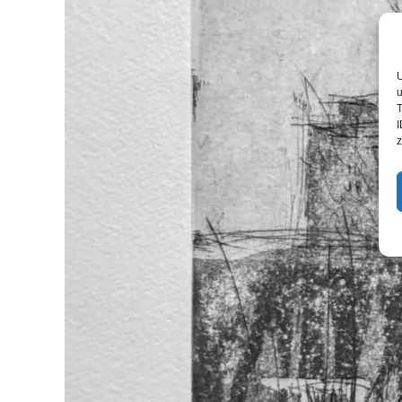
U
u
T
I
z