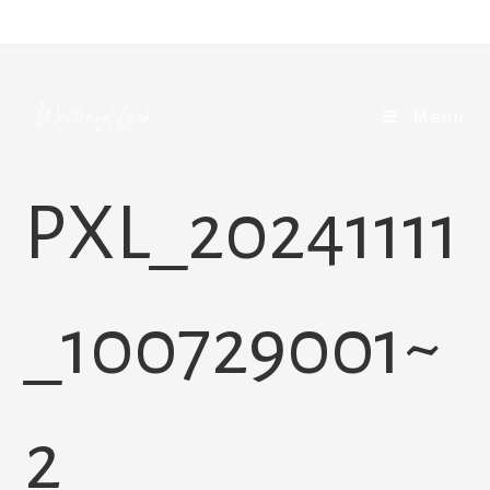
Zum
Inhalt
springen
Menü
PXL_20241111
_100729001~
2