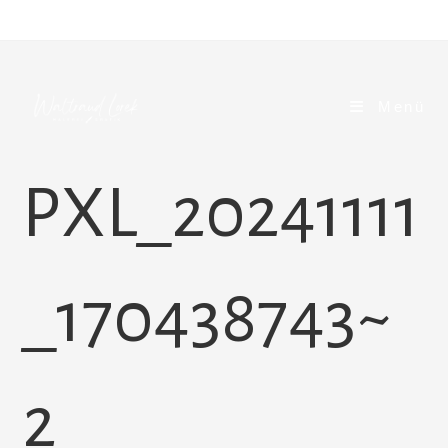
Zum
Inhalt
springen
Menü
PXL_20241111
_170438743~
2