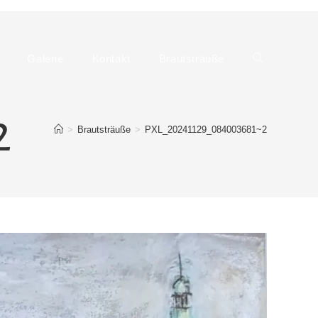
Galerie
Kontakt
Brautsträuße
Website-
2
>
Brautsträuße
>
PXL_20241129_084003681~2
Suche
umschalten