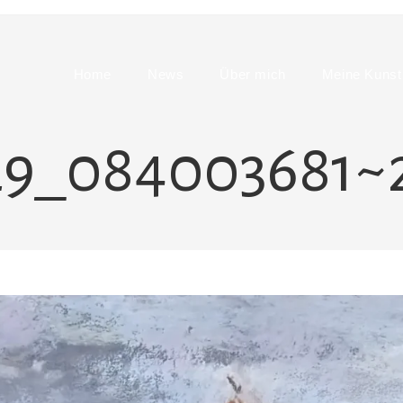
Home
News
Über mich
Meine Kunst
29_084003681~