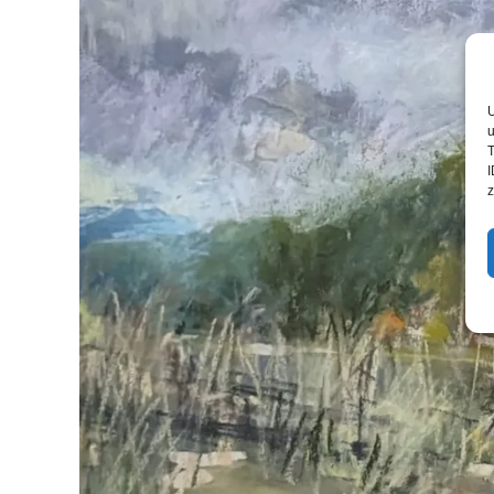
U
u
T
I
z