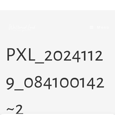
Zum
Inhalt
springen
Menü
PXL_2024112
9_084100142
~2