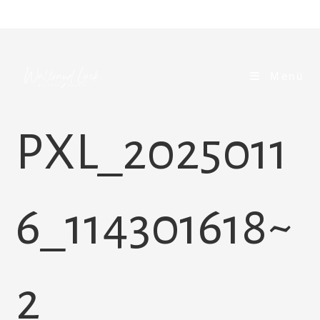
Zum
Inhalt
springen
Menü
PXL_2025011
6_114301618~
2