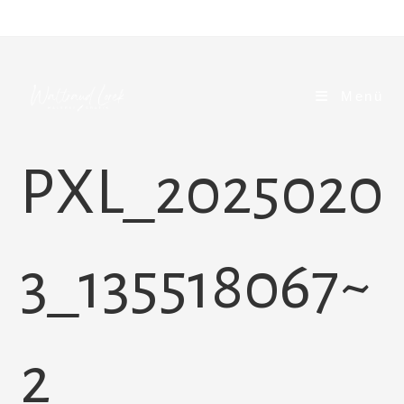
Zum
Inhalt
springen
Menü
PXL_2025020
3_135518067~
2