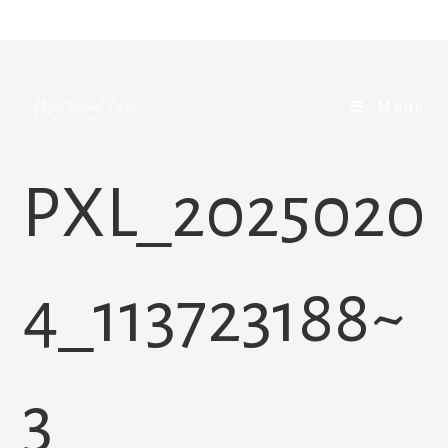
Zum
Inhalt
springen
Menü
PXL_2025020
4_113723188~
3