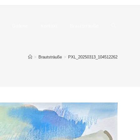
Galerie
Kontakt
Brautsträuße
Website-
>
Brautsträuße
>
PXL_20250313_104512262
Suche
umschalten