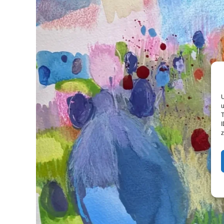
U
u
T
I
z