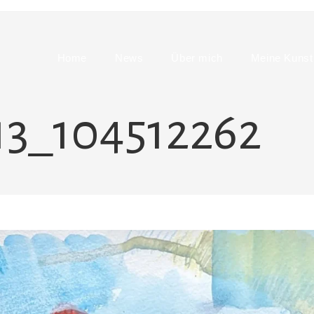
Home
News
Über mich
Meine Kunst
3_104512262