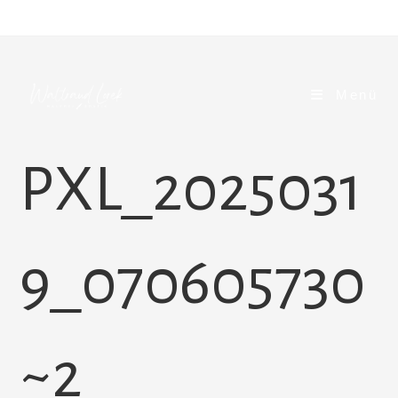
Zum
Inhalt
springen
Menü
PXL_2025031
9_070605730
~2