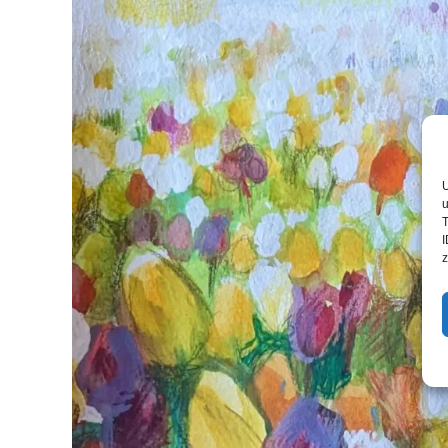
U
u
T
I
z