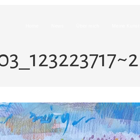
Home
News
Über mich
Meine Kunst
3_123223717~2