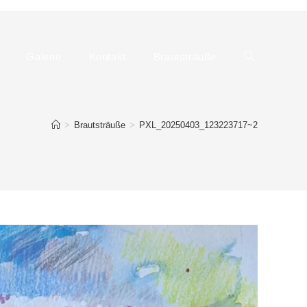
Galerie
Kontakt
Brautsträuße
Website-
>
Brautsträuße
>
PXL_20250403_123223717~2
Suche
umschalten