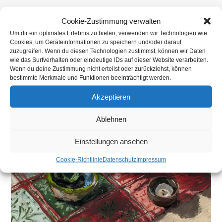
>
Brautsträuße
>
PXL_20250407_112713052~2
Cookie-Zustimmung verwalten
Um dir ein optimales Erlebnis zu bieten, verwenden wir Technologien wie
Cookies, um Geräteinformationen zu speichern und/oder darauf
zuzugreifen. Wenn du diesen Technologien zustimmst, können wir Daten
wie das Surfverhalten oder eindeutige IDs auf dieser Website verarbeiten.
Wenn du deine Zustimmung nicht erteilst oder zurückziehst, können
bestimmte Merkmale und Funktionen beeinträchtigt werden.
Akzeptieren
Ablehnen
Einstellungen ansehen
Cookie-Richtlinie
Datenschutz
Impressum