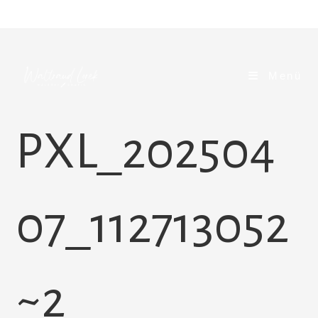
Zum
Inhalt
springen
Menü
PXL_202504
07_112713052
~2