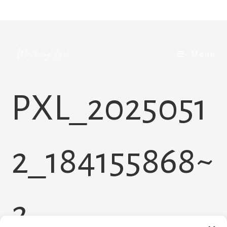
Zum
Inhalt
springen
Menü
PXL_2025051
2_184155868~
2