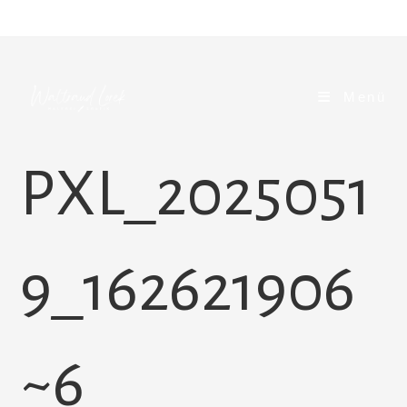
Zum
Inhalt
springen
Menü
PXL_2025051
9_162621906
~6