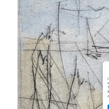
U
u
T
I
z