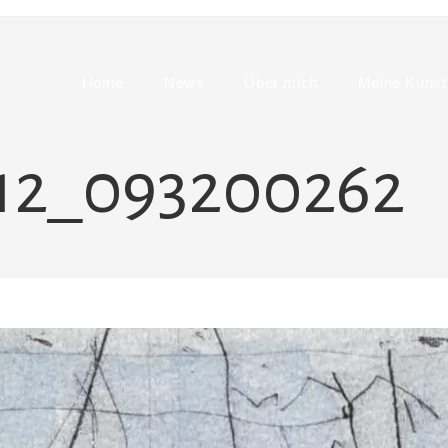
Home
News
Über mich
Meine Kunst
12_093200262