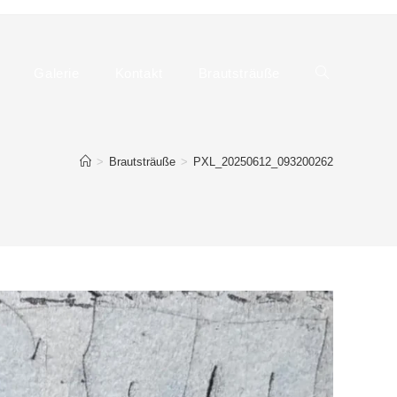
Galerie
Kontakt
Brautsträuße
Website-
>
Brautsträuße
>
PXL_20250612_093200262
Suche
umschalten