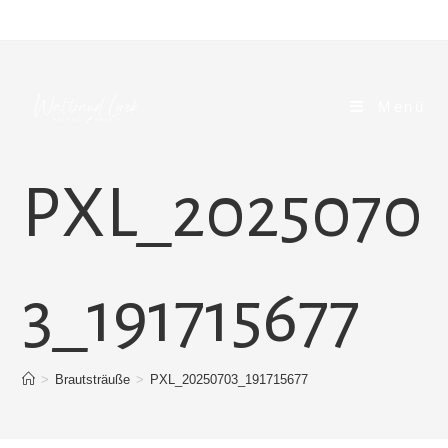
Zum
Inhalt
springen
Menü
PXL_2025070
3_191715677
>
Brautsträuße
>
PXL_20250703_191715677