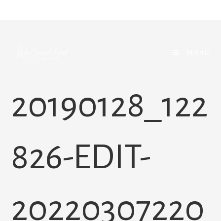
Zum
Inhalt
springen
Menü
20190128_122
826-EDIT-
20220307220