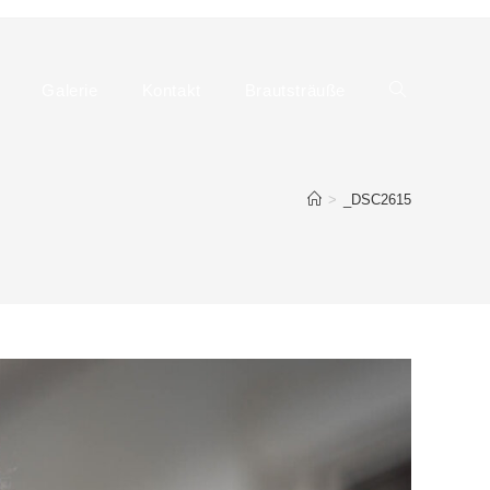
Galerie
Kontakt
Brautsträuße
Website-
>
_DSC2615
Suche
umschalten