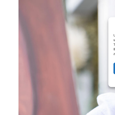
U
u
T
I
z