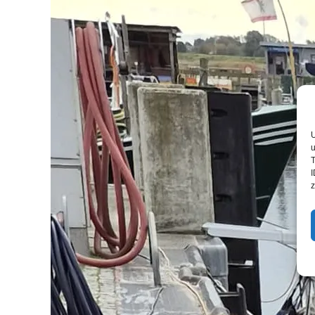
U
u
T
I
z