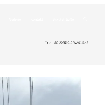
Galerie
Kontakt
Brautsträuße
Website-
>
IMG-20251012-WA0113~2
Suche
umschalten