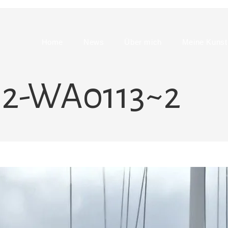
Home
News
Über mich
Meine Kunst
12-WA0113~2