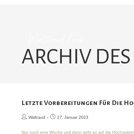
Zum
Inhalt
springen
ARCHIV DES
Letzte Vorbereitungen Für Die H
Beitrags-
Beitrag
Waltraud
27. Januar 2023
Autor:
veröffentlicht:
Nur noch eine Woche und dann geht es auf die Hochzeitsmess