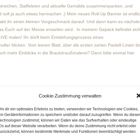
treichen, Staffeleien und aktuelle Gemälde zusammenpacken, und
d soll ja auch etwas hermachen ;) Mein neues Roll-Up Banner ist endli
habt ihr einen kleinen Vorgeschmack darauf. Und dann kann es nächst
s Euch auf der Messe erwarten wird.. In meinem Gepäck befindet sic
LIVE malen! Ihr dürft beim Entstehungsprozess eines
ter blicken. Vom leeren Blatt, über die ersten zarten Pastell-Linien bi
noch mehr Einblicke in die Brautstraußmalerei? Dann bitte einmal hier
Cookie-Zustimmung verwalten
m dir ein optimales Erlebnis zu bieten, verwenden wir Technologien wie Cookies,
m Geräteinformationen zu speichern und/oder darauf zuzugreifen. Wenn du diese
echnologien zustimmst, können wir Daten wie das Surfverhalten oder eindeutige
Ds auf dieser Website verarbeiten. Wenn du deine Zustimmung nicht erteilst oder
urückziehst, können bestimmte Merkmale und Funktionen beeinträchtigt werden.