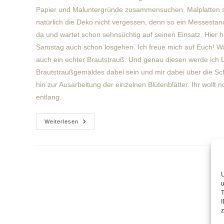
Papier und Maluntergründe zusammensuchen, Malplatten s
natürlich die Deko nicht vergessen, denn so ein Messestan
da und wartet schon sehnsüchtig auf seinen Einsatz. Hier 
Samstag auch schon losgehen. Ich freue mich auf Euch! Wa
auch ein echter Brautstrauß. Und genau diesen werde ich 
Brautstraußgemäldes dabei sein und mir dabei über die Schul
hin zur Ausarbeitung der einzelnen Blütenblätter. Ihr wollt 
entlang.
Letzte
Weiterlesen
Vorbereitungen
Für
Die
Hochzeitsmesse
Laufen
Auf
Hochtouren!
U
u
T
I
z