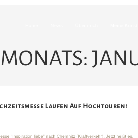
Home
News
Über mich
Meine Kunst
 MONATS: JANU
ochzeitsmesse Laufen Auf Hochtouren!
e "Inspiration liebe" nach Chemnitz (Kraftverkehr). Jetzt heißt es,