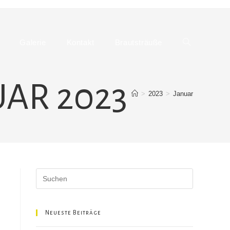
Galerie
Kontakt
Brautsträuße
Website-
AR 2023
>
2023
>
Januar
Suche
umschalten
Neueste Beiträge