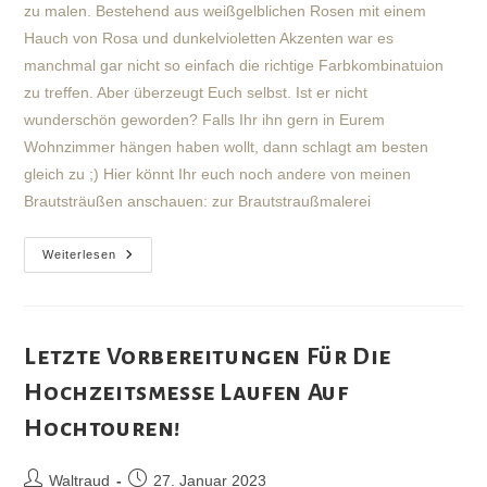
zu malen. Bestehend aus weißgelblichen Rosen mit einem
Hauch von Rosa und dunkelvioletten Akzenten war es
manchmal gar nicht so einfach die richtige Farbkombinatuion
zu treffen. Aber überzeugt Euch selbst. Ist er nicht
wunderschön geworden? Falls Ihr ihn gern in Eurem
Wohnzimmer hängen haben wollt, dann schlagt am besten
gleich zu ;) Hier könnt Ihr euch noch andere von meinen
Brautsträußen anschauen: zur Brautstraußmalerei
Rückblick
Weiterlesen
Auf
Die
Hochzeitsmesse
2023
In
Chemnitz
Letzte Vorbereitungen Für Die
Hochzeitsmesse Laufen Auf
Hochtouren!
Beitrags-
Beitrag
Waltraud
27. Januar 2023