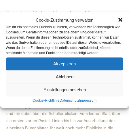
Autor:
veröffentlicht:
Nur noch eine Woche und dann geht es auf die
Cookie-Zustimmung verwalten
Hochzeitsmesse "Inspiration liebe" nach Chemnitz
Um dir ein optimales Erlebnis zu bieten, verwenden wir Technologien wie
(Kraftverkehr). Jetzt heißt es, Papier und Maluntergründe
Cookies, um Geräteinformationen zu speichern und/oder darauf
zusammensuchen, Malplatten streichen, Staffeleien und
zuzugreifen. Wenn du diesen Technologien zustimmst, können wir Daten
aktuelle Gemälde zusammenpacken, und natürlich die Deko
wie das Surfverhalten oder eindeutige IDs auf dieser Website verarbeiten.
Wenn du deine Zustimmung nicht erteilst oder zurückziehst, können
nicht vergessen, denn so ein Messestand soll ja auch etwas
bestimmte Merkmale und Funktionen beeinträchtigt werden.
hermachen ;) Mein neues Roll-Up Banner ist endlich da und
wartet schon sehnsüchtig auf seinen Einsatz. Hier habt ihr
Akzeptieren
einen kleinen Vorgeschmack darauf. Und dann kann es
Ablehnen
nächsten Samstag auch schon losgehen. Ich freue mich auf
Euch! Was Euch auf der Messe erwarten wird.. In meinem
Einstellungen ansehen
Gepäck befindet sich auch ein echter Brautstrauß. Und genau
diesen werde ich LIVE malen! Ihr dürft beim
Cookie-Richtlinie
Datenschutz
Impressum
Entstehungsprozess eines Brautstraußgemäldes dabei sein
und mir dabei über die Schulter blicken. Vom leeren Blatt, über
die ersten zarten Pastell-Linien bis hin zur Ausarbeitung der
einzelnen Blütenblätter. Ihr wollt noch mehr Einblicke in die