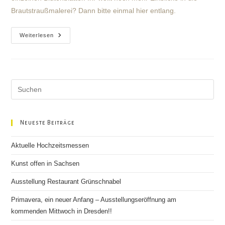
Brautstraußmalerei? Dann bitte einmal hier entlang.
Letzte
Weiterlesen
Vorbereitungen
Für
Die
Hochzeitsmesse
Laufen
Auf
Hochtouren!
Neueste Beiträge
Aktuelle Hochzeitsmessen
Kunst offen in Sachsen
Ausstellung Restaurant Grünschnabel
Primavera, ein neuer Anfang – Ausstellungseröffnung am
kommenden Mittwoch in Dresden!!