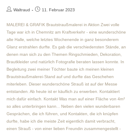
Beitrags-
Beitrag
Waltraud
11. Februar 2023
Autor:
veröffentlicht:
MALEREI & GRAFIK Brautstraußmalerei in Aktion Zwei volle
Tage war ich in Chemnitz am Kraftverkehr - eine wunderschöne
alte Halle, welche letztes Wochenende in ganz besonderem
Glanz erstrahlen durfte. Es gab die verschiedensten Stände, an
denen man sich zu den Themen Ringschmieden, Dekoration,
Brautkleider und natürlich Fotografie beraten lassen konnte. In
Begleitung zwei meiner Töchter baute ich meinen kleinen
Brautstraußmalerei-Stand auf und durfte das Geschehen
miterleben. Dieser wunderschöne Strauß ist auf der Messe
entstanden. Ab heute ist er käuflich zu erwerben. Kontaktiert
mich dafür einfach. Kontakt Was man auf einer Fläche von 4m²
so alles unterbringen kann... Neben den vielen wunderbaren
Gesprächen, die ich führen, und Kontakten, die ich knüpfen
durfte, habe ich die meiste Zeit eigentlich damit verbracht,
einen Strauß - von einer lieben Freundin zusammengestellt -