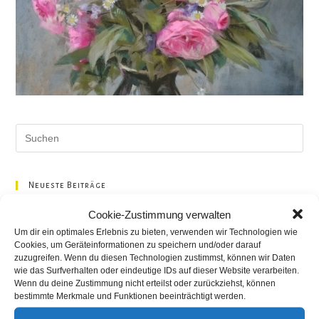
Pre
Es
to
clo
Neueste Beiträge
the
Cookie-Zustimmung verwalten
Aktuelle Hochzeitsmessen
sea
Um dir ein optimales Erlebnis zu bieten, verwenden wir Technologien wie
pan
Kunst offen in Sachsen
Cookies, um Geräteinformationen zu speichern und/oder darauf
zuzugreifen. Wenn du diesen Technologien zustimmst, können wir Daten
Ausstellung Restaurant Grünschnabel
wie das Surfverhalten oder eindeutige IDs auf dieser Website verarbeiten.
Wenn du deine Zustimmung nicht erteilst oder zurückziehst, können
Primavera, ein neuer Anfang – Ausstellungseröffnung am
bestimmte Merkmale und Funktionen beeinträchtigt werden.
kommenden Mittwoch in Dresden!!