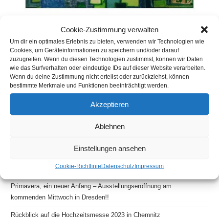
Cookie-Zustimmung verwalten
Um dir ein optimales Erlebnis zu bieten, verwenden wir Technologien wie
Cookies, um Geräteinformationen zu speichern und/oder darauf
zuzugreifen. Wenn du diesen Technologien zustimmst, können wir Daten
wie das Surfverhalten oder eindeutige IDs auf dieser Website verarbeiten.
Pre
Wenn du deine Zustimmung nicht erteilst oder zurückziehst, können
bestimmte Merkmale und Funktionen beeinträchtigt werden.
Es
to
Akzeptieren
clo
Neueste Beiträge
the
Ablehnen
Aktuelle Hochzeitsmessen
sea
Einstellungen ansehen
pan
Kunst offen in Sachsen
Cookie-Richtlinie
Datenschutz
Impressum
Ausstellung Restaurant Grünschnabel
Primavera, ein neuer Anfang – Ausstellungseröffnung am
kommenden Mittwoch in Dresden!!
Rückblick auf die Hochzeitsmesse 2023 in Chemnitz