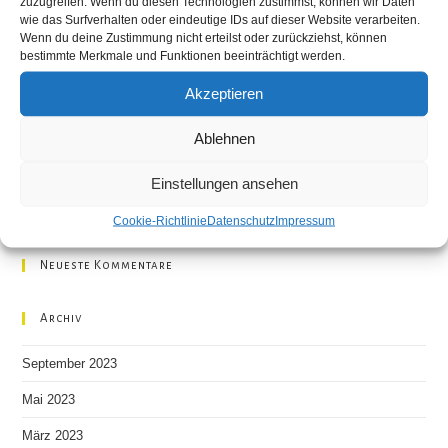
zuzugreifen. Wenn du diesen Technologien zustimmst, können wir Daten
the
wie das Surfverhalten oder eindeutige IDs auf dieser Website verarbeiten.
Aktuelle Hochzeitsmessen
sea
Wenn du deine Zustimmung nicht erteilst oder zurückziehst, können
bestimmte Merkmale und Funktionen beeinträchtigt werden.
pan
Kunst offen in Sachsen
Akzeptieren
Ausstellung Restaurant Grünschnabel
Ablehnen
Primavera, ein neuer Anfang – Ausstellungseröffnung am
kommenden Mittwoch in Dresden!!
Einstellungen ansehen
Rückblick auf die Hochzeitsmesse 2023 in Chemnitz
Cookie-Richtlinie
Datenschutz
Impressum
Neueste Kommentare
Archiv
September 2023
Mai 2023
März 2023