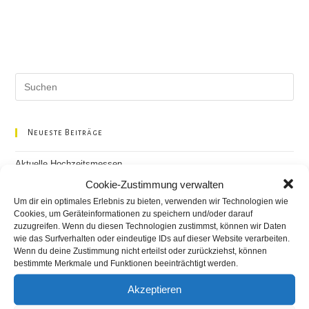
Pre
Es
to
clo
Neueste Beiträge
the
Aktuelle Hochzeitsmessen
sea
Cookie-Zustimmung verwalten
pan
Kunst offen in Sachsen
Um dir ein optimales Erlebnis zu bieten, verwenden wir Technologien wie
Cookies, um Geräteinformationen zu speichern und/oder darauf
Ausstellung Restaurant Grünschnabel
zuzugreifen. Wenn du diesen Technologien zustimmst, können wir Daten
wie das Surfverhalten oder eindeutige IDs auf dieser Website verarbeiten.
Primavera, ein neuer Anfang – Ausstellungseröffnung am
Wenn du deine Zustimmung nicht erteilst oder zurückziehst, können
kommenden Mittwoch in Dresden!!
bestimmte Merkmale und Funktionen beeinträchtigt werden.
Rückblick auf die Hochzeitsmesse 2023 in Chemnitz
Akzeptieren