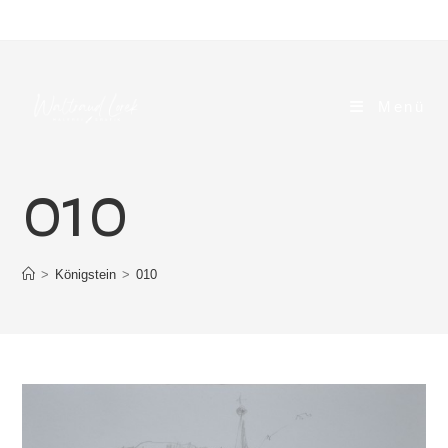
Zum
Inhalt
springen
Menü
010
>
Königstein
>
010