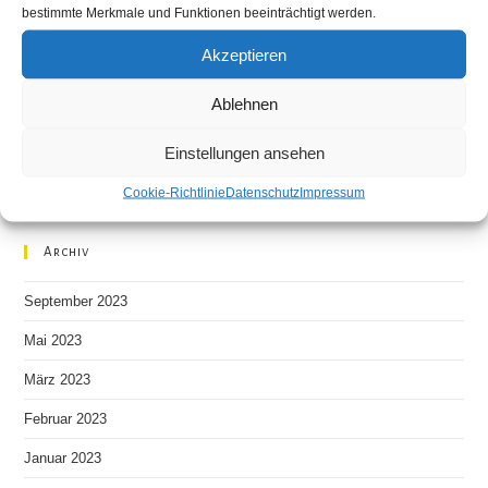
bestimmte Merkmale und Funktionen beeinträchtigt werden.
Ausstellung Restaurant Grünschnabel
Akzeptieren
Primavera, ein neuer Anfang – Ausstellungseröffnung am
kommenden Mittwoch in Dresden!!
Ablehnen
Rückblick auf die Hochzeitsmesse 2023 in Chemnitz
Einstellungen ansehen
Cookie-Richtlinie
Datenschutz
Impressum
Neueste Kommentare
Archiv
September 2023
Mai 2023
März 2023
Februar 2023
Januar 2023