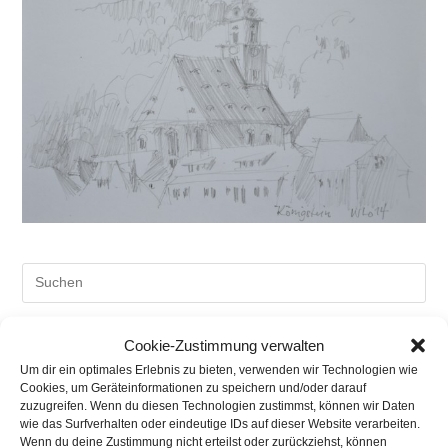
Pre
Es
to
Cookie-Zustimmung verwalten
clo
Neueste Beiträge
Um dir ein optimales Erlebnis zu bieten, verwenden wir Technologien wie
the
Cookies, um Geräteinformationen zu speichern und/oder darauf
Aktuelle Hochzeitsmessen
sea
zuzugreifen. Wenn du diesen Technologien zustimmst, können wir Daten
pan
wie das Surfverhalten oder eindeutige IDs auf dieser Website verarbeiten.
Kunst offen in Sachsen
Wenn du deine Zustimmung nicht erteilst oder zurückziehst, können