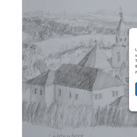
U
u
T
I
z