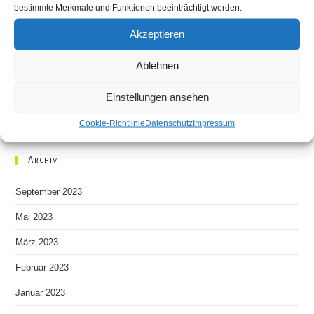
bestimmte Merkmale und Funktionen beeinträchtigt werden.
Ausstellung Restaurant Grünschnabel
Akzeptieren
Primavera, ein neuer Anfang – Ausstellungseröffnung am
kommenden Mittwoch in Dresden!!
Ablehnen
Rückblick auf die Hochzeitsmesse 2023 in Chemnitz
Einstellungen ansehen
Cookie-Richtlinie
Datenschutz
Impressum
Neueste Kommentare
Archiv
September 2023
Mai 2023
März 2023
Februar 2023
Januar 2023