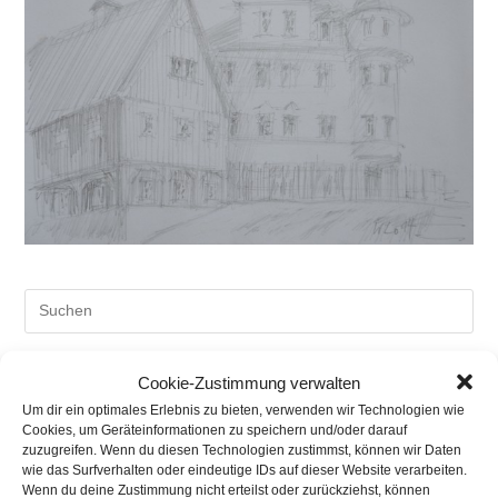
Pre
Es
to
Cookie-Zustimmung verwalten
clo
Neueste Beiträge
Um dir ein optimales Erlebnis zu bieten, verwenden wir Technologien wie
the
Cookies, um Geräteinformationen zu speichern und/oder darauf
Aktuelle Hochzeitsmessen
sea
zuzugreifen. Wenn du diesen Technologien zustimmst, können wir Daten
pan
wie das Surfverhalten oder eindeutige IDs auf dieser Website verarbeiten.
Kunst offen in Sachsen
Wenn du deine Zustimmung nicht erteilst oder zurückziehst, können