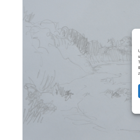
U
u
T
I
z