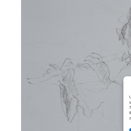
U
u
T
I
z