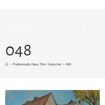
Zum
Inhalt
springen
Menü
048
>
Praßerstraße Haus Tille / Gretschel
>
048