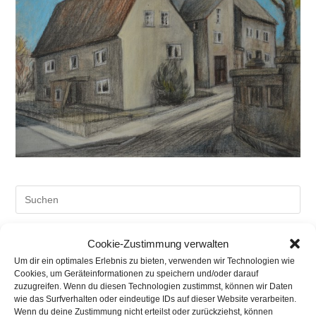
Pre
Es
to
Cookie-Zustimmung verwalten
clo
Neueste Beiträge
Um dir ein optimales Erlebnis zu bieten, verwenden wir Technologien wie
the
Cookies, um Geräteinformationen zu speichern und/oder darauf
Aktuelle Hochzeitsmessen
sea
zuzugreifen. Wenn du diesen Technologien zustimmst, können wir Daten
pan
wie das Surfverhalten oder eindeutige IDs auf dieser Website verarbeiten.
Kunst offen in Sachsen
Wenn du deine Zustimmung nicht erteilst oder zurückziehst, können