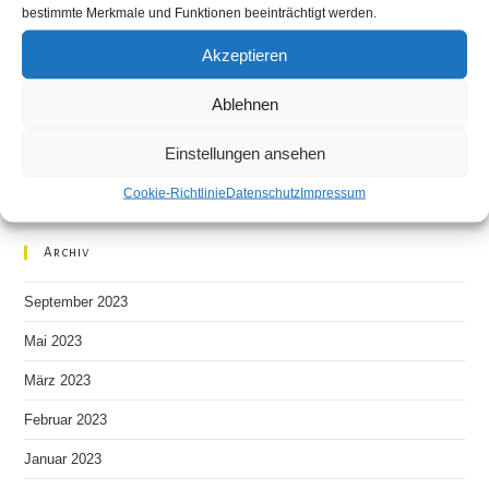
bestimmte Merkmale und Funktionen beeinträchtigt werden.
Ausstellung Restaurant Grünschnabel
Akzeptieren
Primavera, ein neuer Anfang – Ausstellungseröffnung am
kommenden Mittwoch in Dresden!!
Ablehnen
Rückblick auf die Hochzeitsmesse 2023 in Chemnitz
Einstellungen ansehen
Cookie-Richtlinie
Datenschutz
Impressum
Neueste Kommentare
Archiv
September 2023
Mai 2023
März 2023
Februar 2023
Januar 2023