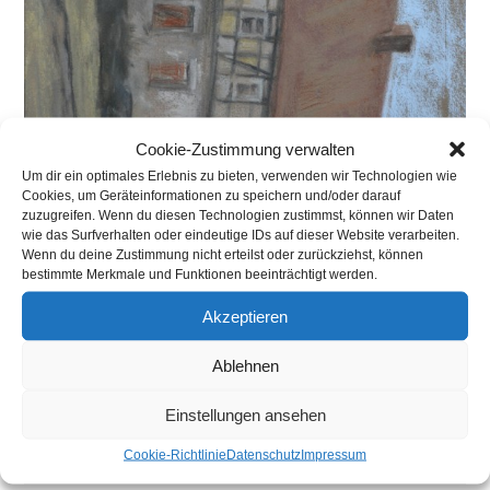
Cookie-Zustimmung verwalten
Um dir ein optimales Erlebnis zu bieten, verwenden wir Technologien wie
Cookies, um Geräteinformationen zu speichern und/oder darauf
zuzugreifen. Wenn du diesen Technologien zustimmst, können wir Daten
wie das Surfverhalten oder eindeutige IDs auf dieser Website verarbeiten.
Wenn du deine Zustimmung nicht erteilst oder zurückziehst, können
bestimmte Merkmale und Funktionen beeinträchtigt werden.
Akzeptieren
Pre
Es
Ablehnen
to
Einstellungen ansehen
clo
Neueste Beiträge
the
Cookie-Richtlinie
Datenschutz
Impressum
Aktuelle Hochzeitsmessen
sea